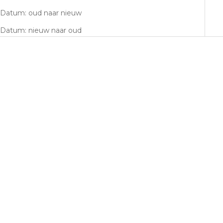
Datum: oud naar nieuw
Datum: nieuw naar oud
BESTSELLER
Opties kiezen
Opties
CILINI
CILINI