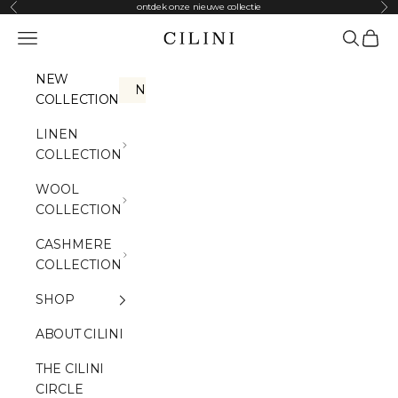
Naar inhoud
ontdek onze nieuwe collectie
Vorige
Vo
Menu
Zoeken
Winke
Cilini
NEW
NEW
COLLECTION
LINEN
COLLECTION
WOOL
COLLECTION
CASHMERE
COLLECTION
SHOP
ABOUT CILINI
THE CILINI
CIRCLE